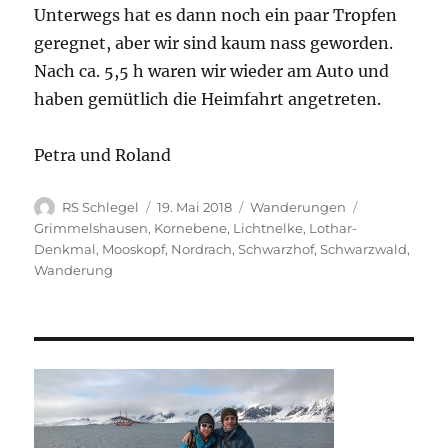
Unterwegs hat es dann noch ein paar Tropfen
geregnet, aber wir sind kaum nass geworden.
Nach ca. 5,5 h waren wir wieder am Auto und
haben gemütlich die Heimfahrt angetreten.
Petra und Roland
Autor
Veröffentlicht
Kategorien
Schlagwörte
RS Schlegel
19. Mai 2018
Wanderungen
am
Grimmelshausen
,
Kornebene
,
Lichtnelke
,
Lothar-
Denkmal
,
Mooskopf
,
Nordrach
,
Schwarzhof
,
Schwarzwald
,
Wanderung