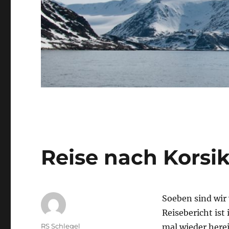
Reise nach Korsi
Soeben sind wir 
Reisebericht ist
Autor
RS Schlegel
mal wieder herei