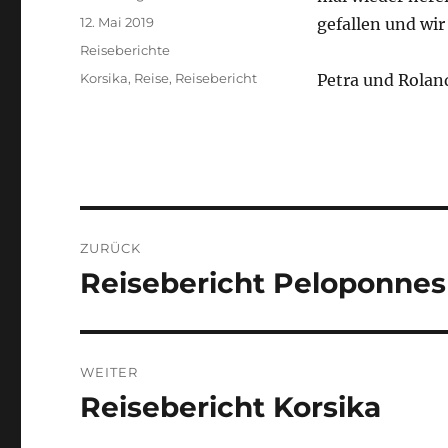
Veröffentlicht
12. Mai 2019
gefallen und wi
am
Kategorien
Reiseberichte
Schlagwörter
Korsika
,
Reise
,
Reisebericht
Petra und Rolan
Beitragsnavigation
ZURÜCK
Reisebericht Peloponnes
Vorheriger
Beitrag:
WEITER
Reisebericht Korsika
Nächster
Beitrag: