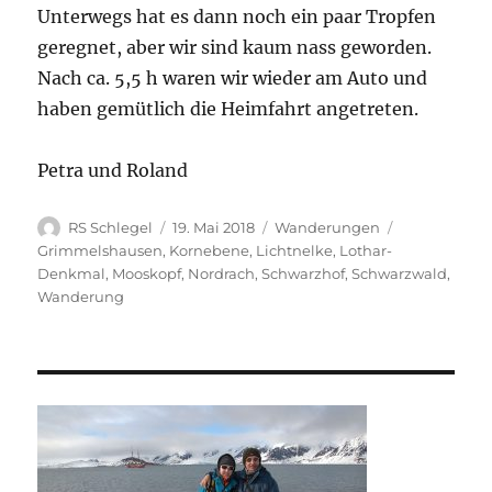
Unterwegs hat es dann noch ein paar Tropfen
geregnet, aber wir sind kaum nass geworden.
Nach ca. 5,5 h waren wir wieder am Auto und
haben gemütlich die Heimfahrt angetreten.
Petra und Roland
Autor
Veröffentlicht
Kategorien
Schlagwörte
RS Schlegel
19. Mai 2018
Wanderungen
am
Grimmelshausen
,
Kornebene
,
Lichtnelke
,
Lothar-
Denkmal
,
Mooskopf
,
Nordrach
,
Schwarzhof
,
Schwarzwald
,
Wanderung