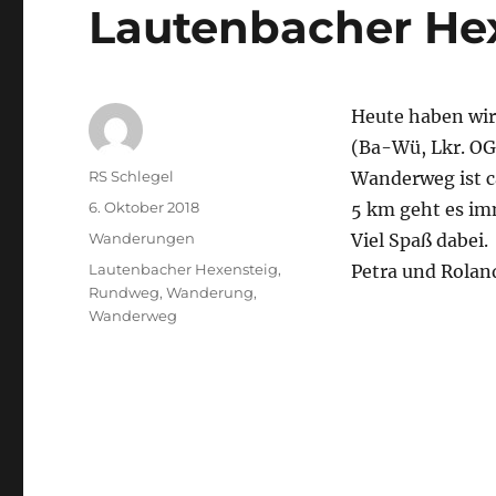
Lautenbacher Hex
Heute haben wi
(Ba-Wü, Lkr. OG)
Autor
RS Schlegel
Wanderweg ist ca
Veröffentlicht
6. Oktober 2018
5 km geht es im
am
Kategorien
Wanderungen
Viel Spaß dabei.
Schlagwörter
Lautenbacher Hexensteig
,
Petra und Rolan
Rundweg
,
Wanderung
,
Wanderweg