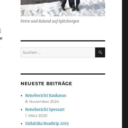
Petra und Roland auf Spitzbergen
g
te
n
SUCHEN
Suchen
nach:
NEUESTE BEITRÄGE
Reisebericht Kaukasus
8. November 2024
Reisebericht Spessart
1. März 2020
Südafrika Roadtrip 2019