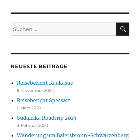
SU
Suchen
nach:
NEUESTE BEITRÄGE
Reisebericht Kaukasus
8. November 2024
Reisebericht Spessart
1. März 2020
Südafrika Roadtrip 2019
3. Februar 2020
Wanderung um Baiersbronn-Schwarzenberg