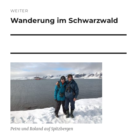
WEITER
Wanderung im Schwarzwald
Nächster
Beitrag:
Petra und Roland auf Spitzbergen