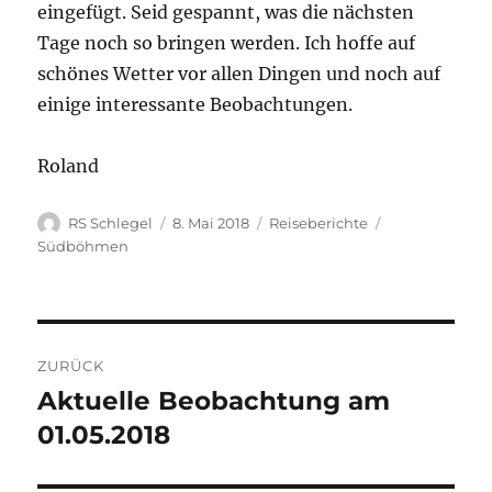
eingefügt. Seid gespannt, was die nächsten
Tage noch so bringen werden. Ich hoffe auf
schönes Wetter vor allen Dingen und noch auf
einige interessante Beobachtungen.
Roland
Autor
Veröffentlicht
Kategorien
Schlagwörter
RS Schlegel
8. Mai 2018
Reiseberichte
am
Südböhmen
Beitragsnavigation
ZURÜCK
Aktuelle Beobachtung am
Vorheriger
Beitrag:
01.05.2018