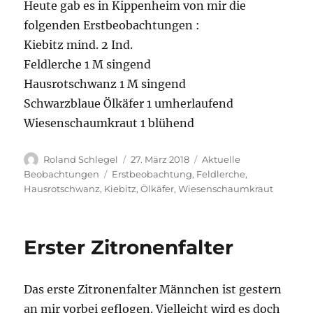
Heute gab es in Kippenheim von mir die
folgenden Erstbeobachtungen :
Kiebitz mind. 2 Ind.
Feldlerche 1 M singend
Hausrotschwanz 1 M singend
Schwarzblaue Ölkäfer 1 umherlaufend
Wiesenschaumkraut 1 blühend
Autor
Veröffentlicht
Kategorien
Roland Schlegel
27. März 2018
Aktuelle
am
Schlagwörter
Beobachtungen
Erstbeobachtung
,
Feldlerche
,
Hausrotschwanz
,
Kiebitz
,
Ölkäfer
,
Wiesenschaumkraut
Erster Zitronenfalter
Das erste Zitronenfalter Männchen ist gestern
an mir vorbei geflogen. Vielleicht wird es doch