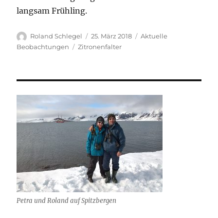
langsam Frühling.
Autor
Veröffentlicht
Kategorien
Roland Schlegel
25. März 2018
Aktuelle
am
Schlagwörter
Beobachtungen
Zitronenfalter
Petra und Roland auf Spitzbergen