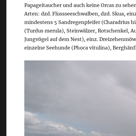
Papageitaucher und auch keine Orcas zu sehen
Arten: dzd. Flussseeschwalben, dzd. Skua, ei
mindestens 5 Sandregenpfeifer (Charadrius hiat
(Turdus merula), Steinwälzer, Rotschenkel, A
Jungvögel auf dem Nest), einz. Dreizehenmöwe
einzelne Seehunde (Phoca vitulina), Berghänfl