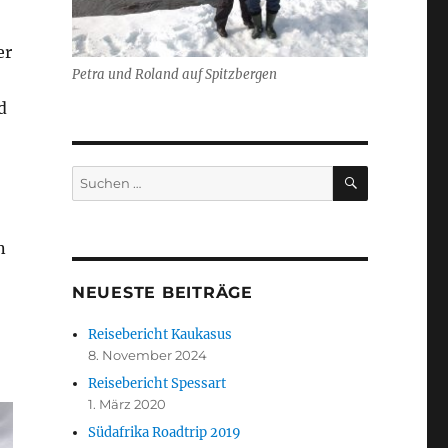
er
Petra und Roland auf Spitzbergen
d
SUCHEN
Suchen
nach:
n
NEUESTE BEITRÄGE
Reisebericht Kaukasus
8. November 2024
Reisebericht Spessart
1. März 2020
Südafrika Roadtrip 2019