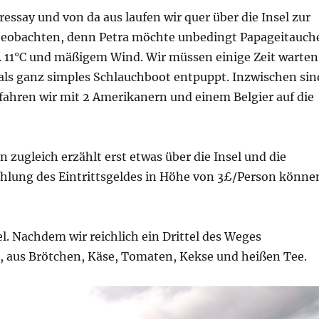
essay und von da aus laufen wir quer über die Insel zur
l beobachten, denn Petra möchte unbedingt Papageitauch
a. 11°C und mäßigem Wind. Wir müssen einige Zeit warten
 als ganz simples Schlauchboot entpuppt. Inzwischen sin
hren wir mit 2 Amerikanern und einem Belgier auf die
ugleich erzählt erst etwas über die Insel und die
ahlung des Eintrittsgeldes in Höhe von 3£/Person könne
l. Nachdem wir reichlich ein Drittel des Weges
r, aus Brötchen, Käse, Tomaten, Kekse und heißen Tee.