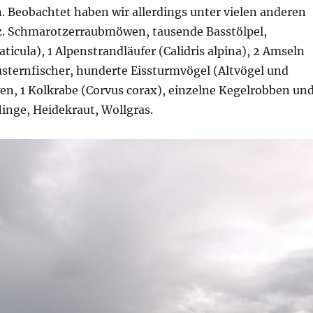
. Beobachtet haben wir allerdings unter vielen anderen
nz. Schmarotzerraubmöwen, tausende Basstölpel,
icula), 1 Alpenstrandläufer (Calidris alpina), 2 Amseln
usternfischer, hunderte Eissturmvögel (Altvögel und
n, 1 Kolkrabe (Corvus corax), einzelne Kegelrobben un
inge, Heidekraut, Wollgras.