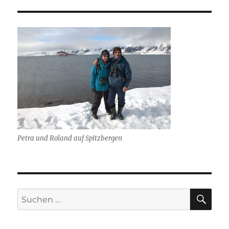
Petra und Roland auf Spitzbergen
SU
Suchen
nach: